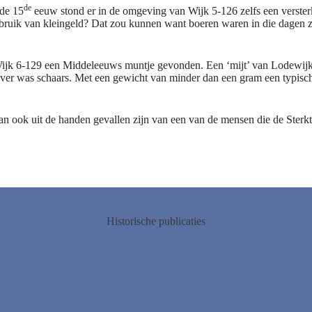
de
 de 15
eeuw stond er in de omgeving van Wijk 5-126 zelfs een versterkt
ik van kleingeld? Dat zou kunnen want boeren waren in die dagen ze
Wijk 6-129 een Middeleeuws muntje gevonden. Een ‘mijt’ van Lodewijk
 zilver was schaars. Met een gewicht van minder dan een gram een typis
 kan ook uit de handen gevallen zijn van een van de mensen die de S
Historische publicaties