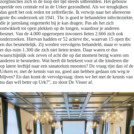
zorgfuncties zich in de loop der tijd steeds uitbreidden. Het gebouw
speelde een centrale rol in de Urker gezondheid. Als we terugkijken
dan geeft het ook reden tot zelfreflectie. Ik verwijs naar het allereerste
grote tbc-onderzoek uit 1941. Tbc is goed te behandelen infectieziekte,
die je jarenlang ongemerkt bij je kan dragen. Pas als het zich
ontwikkelt tot open plekken op de longen, waardoor je anderen
besmet. Van de 4.000 opgeroepen inwoners lieten 2.666 zich ook
onderzoeken. Hiervan hadden er 52 actieve tbc, waarvan 15 open tbc
en dus besmettelijk. Zij werden vervolgens behandeld, maar er waren
er dus ruim 1.300 die zich niet lieten testen. Daar waren er dus
waarschijnlijk ook zeven of acht die op dat moment bezig waren om
anderen te besmetten. Wat heeft dit betekent voor al die kinderen die
op latere leeftijd naar een sanatorium moesten? De vraag rijst dan of de
Urkers er, met de kennis van nu, goed aan hebben gedaan om weg te
blijven? En dan komt de vervolgvraag: doen we het met de kennis van
nu dan wél beter op Urk?”, zo sloot De Visser af.