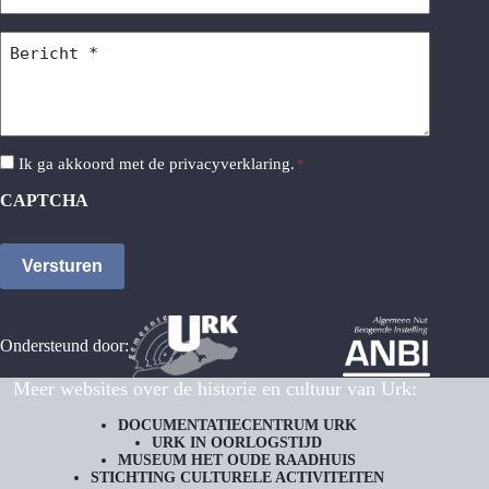
*
Bericht
*
Instemming
Ik ga akkoord met de
privacyverklaring
.
*
*
CAPTCHA
Ondersteund door:
Meer websites over de historie en cultuur van Urk:
DOCUMENTATIECENTRUM URK
URK IN OORLOGSTIJD
MUSEUM HET OUDE RAADHUIS
STICHTING CULTURELE ACTIVITEITEN