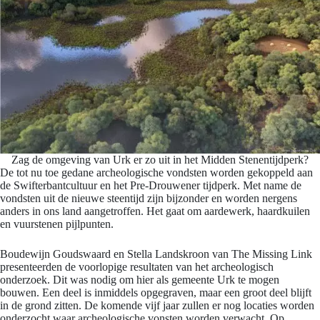
Zag de omgeving van Urk er zo uit in het Midden Stenentijdperk?
De tot nu toe gedane archeologische vondsten worden gekoppeld aan
de Swifterbantcultuur en het Pre-Drouwener tijdperk. Met name de
vondsten uit de nieuwe steentijd zijn bijzonder en worden nergens
anders in ons land aangetroffen. Het gaat om aardewerk, haardkuilen
en vuurstenen pijlpunten.
Boudewijn Goudswaard en Stella Landskroon van The Missing Link
presenteerden de voorlopige resultaten van het archeologisch
onderzoek. Dit was nodig om hier als gemeente Urk te mogen
bouwen. Een deel is inmiddels opgegraven, maar een groot deel blijft
in de grond zitten. De komende vijf jaar zullen er nog locaties worden
onderzocht waar archeologische vonsten worden verwacht. Op