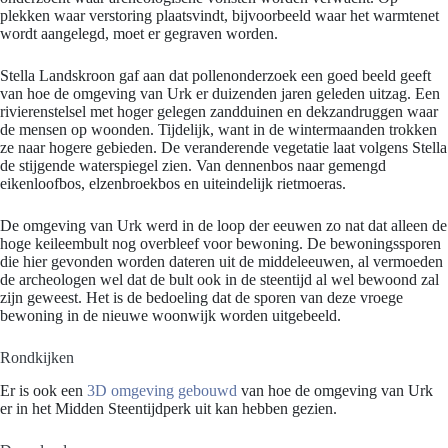
plekken waar verstoring plaatsvindt, bijvoorbeeld waar het warmtenet
wordt aangelegd, moet er gegraven worden.
Stella Landskroon gaf aan dat pollenonderzoek een goed beeld geeft
van hoe de omgeving van Urk er duizenden jaren geleden uitzag. Een
rivierenstelsel met hoger gelegen zandduinen en dekzandruggen waar
de mensen op woonden. Tijdelijk, want in de wintermaanden trokken
ze naar hogere gebieden. De veranderende vegetatie laat volgens Stella
de stijgende waterspiegel zien. Van dennenbos naar gemengd
eikenloofbos, elzenbroekbos en uiteindelijk rietmoeras.
De omgeving van Urk werd in de loop der eeuwen zo nat dat alleen de
hoge keileembult nog overbleef voor bewoning. De bewoningssporen
die hier gevonden worden dateren uit de middeleeuwen, al vermoeden
de archeologen wel dat de bult ook in de steentijd al wel bewoond zal
zijn geweest. Het is de bedoeling dat de sporen van deze vroege
bewoning in de nieuwe woonwijk worden uitgebeeld.
Rondkijken
Er is ook een
3D omgeving gebouwd
van hoe de omgeving van Urk
er in het Midden Steentijdperk uit kan hebben gezien.