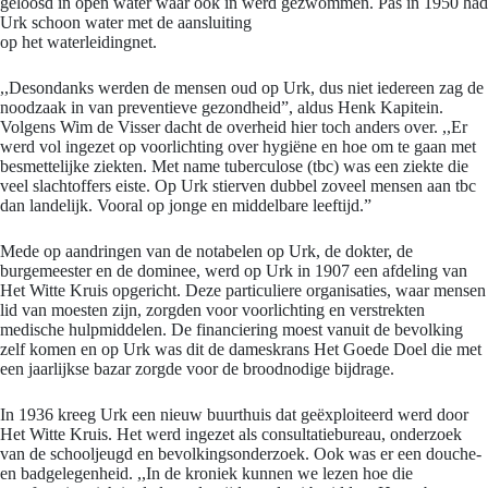
geloosd in open water waar ook in werd gezwommen. Pas in 1950 had
Urk schoon water met de aansluiting
op het waterleidingnet.
,,Desondanks werden de mensen oud op Urk, dus niet iedereen zag de
noodzaak in van preventieve gezondheid”, aldus Henk Kapitein.
Volgens Wim de Visser dacht de overheid hier toch anders over. ,,Er
werd vol ingezet op voorlichting over hygiëne en hoe om te gaan met
besmettelijke ziekten. Met name tuberculose (tbc) was een ziekte die
veel slachtoffers eiste. Op Urk stierven dubbel zoveel mensen aan tbc
dan landelijk. Vooral op jonge en middelbare leeftijd.”
Mede op aandringen van de notabelen op Urk, de dokter, de
burgemeester en de dominee, werd op Urk in 1907 een afdeling van
Het Witte Kruis opgericht. Deze particuliere organisaties, waar mensen
lid van moesten zijn, zorgden voor voorlichting en verstrekten
medische hulpmiddelen. De financiering moest vanuit de bevolking
zelf komen en op Urk was dit de dameskrans Het Goede Doel die met
een jaarlijkse bazar zorgde voor de broodnodige bijdrage.
In 1936 kreeg Urk een nieuw buurthuis dat geëxploiteerd werd door
Het Witte Kruis. Het werd ingezet als consultatiebureau, onderzoek
van de schooljeugd en bevolkingsonderzoek. Ook was er een douche-
en badgelegenheid. ,,In de kroniek kunnen we lezen hoe die