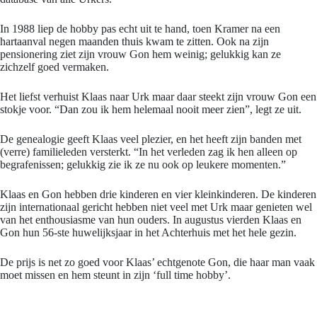
In 1988 liep de hobby pas echt uit te hand, toen Kramer na een
hartaanval negen maanden thuis kwam te zitten. Ook na zijn
pensionering ziet zijn vrouw Gon hem weinig; gelukkig kan ze
zichzelf goed vermaken.
Het liefst verhuist Klaas naar Urk maar daar steekt zijn vrouw Gon een
stokje voor. “Dan zou ik hem helemaal nooit meer zien”, legt ze uit.
De genealogie geeft Klaas veel plezier, en het heeft zijn banden met
(verre) familieleden versterkt. “In het verleden zag ik hen alleen op
begrafenissen; gelukkig zie ik ze nu ook op leukere momenten.”
Klaas en Gon hebben drie kinderen en vier kleinkinderen. De kinderen
zijn internationaal gericht hebben niet veel met Urk maar genieten wel
van het enthousiasme van hun ouders. In augustus vierden Klaas en
Gon hun 56-ste huwelijksjaar in het Achterhuis met het hele gezin.
De prijs is net zo goed voor Klaas’ echtgenote Gon, die haar man vaak
moet missen en hem steunt in zijn ‘full time hobby’.