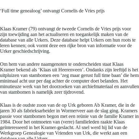
‘Full time genealoog’ ontvangt Cornelis de Vries prijs
Klaas Kramer (79) ontvangt de tweede Cornelis de Vries prijs voor
zijn toewijding aan het actualiseren en toegankelijk maken van de
database van alle Urkers. Deze database helpt Urkers om hun roots te
leren kennen; ook vormt deze een rijke bron van informatie voor de
Urker geschiedschrijving.
Om hem van andere naamgenoten te onderscheiden staat Klaas
Kramer bekend als ‘Klaas uit Heerenveen’. Ondanks zijn leeftijd is het
uitpluizen van stambomen een ‘zeg maar gerust full time baan’ die hem
minimaal acht uur per dag achter de computer doet belanden. Het
minutieuze werk van het doorzoeken van archiefmateriaal en aanvullen
van stambomen is namelijk zeer tijdrovend.
Klaas is de oudste zoon van de op Urk geboren Ab Kramer, die in de
jaren 30 als fabrieksarbeider in Wormerveer aan de slag ging. Kramers
passie voor stambomen begon met een reünie van de familie Kramer in
1984. Door het ontmoeten van (verre) familieleden raakte Klaas
geïnteresseerd in het Kramer-geslacht. Al snel werd hij lid van de
Werkgroep Genealogie van Vrienden van Urk, die werkt aan een
database van alle Urkers.