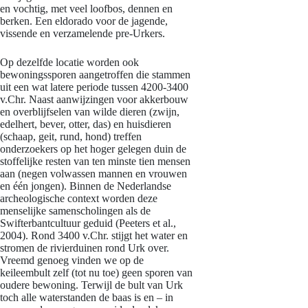
en vochtig, met veel loofbos, dennen en
berken. Een eldorado voor de jagende,
vissende en verzamelende pre-Urkers.
Op dezelfde locatie worden ook
bewoningssporen aangetroffen die stammen
uit een wat latere periode tussen 4200-3400
v.Chr. Naast aanwijzingen voor akkerbouw
en overblijfselen van wilde dieren (zwijn,
edelhert, bever, otter, das) en huisdieren
(schaap, geit, rund, hond) treffen
onderzoekers op het hoger gelegen duin de
stoffelijke resten van ten minste tien mensen
aan (negen volwassen mannen en vrouwen
en één jongen). Binnen de Nederlandse
archeologische context worden deze
menselijke samenscholingen als de
Swifterbantcultuur geduid (Peeters et al.,
2004). Rond 3400 v.Chr. stijgt het water en
stromen de rivierduinen rond Urk over.
Vreemd genoeg vinden we op de
keileembult zelf (tot nu toe) geen sporen van
oudere bewoning. Terwijl de bult van Urk
toch alle waterstanden de baas is en – in