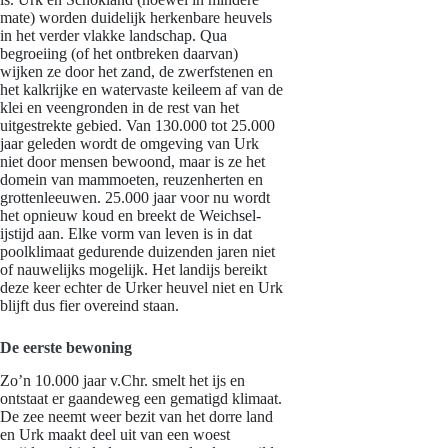
mate) worden duidelijk herkenbare heuvels
in het verder vlakke landschap. Qua
begroeiing (of het ontbreken daarvan)
wijken ze door het zand, de zwerfstenen en
het kalkrijke en watervaste keileem af van de
klei en veengronden in de rest van het
uitgestrekte gebied. Van 130.000 tot 25.000
jaar geleden wordt de omgeving van Urk
niet door mensen bewoond, maar is ze het
domein van mammoeten, reuzenherten en
grottenleeuwen. 25.000 jaar voor nu wordt
het opnieuw koud en breekt de Weichsel-
ijstijd aan. Elke vorm van leven is in dat
poolklimaat gedurende duizenden jaren niet
of nauwelijks mogelijk. Het landijs bereikt
deze keer echter de Urker heuvel niet en Urk
blijft dus fier overeind staan.
De eerste bewoning
Zo’n 10.000 jaar v.Chr. smelt het ijs en
ontstaat er gaandeweg een gematigd klimaat.
De zee neemt weer bezit van het dorre land
en Urk maakt deel uit van een woest