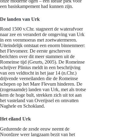
onze moderne ogen – een ideale plek voor
een basiskampement had kunnen zijn.
De landen van Urk
Rond 1500 v.Chr. stagneert de waterafvoer
naar zee en verandert de omgeving van Urk
in een veenmoeras met zoetwatermeren.
Uiteindelijk ontstaat een enorm binnenmeer:
het Flevomeer. De eerste geschreven
berichten over dit meer stammen uit de
Romeinse tijd (Geurts, 2005). De Romeinse
schrijver Plinius meldt in een beschrijving
van een veldtocht in het jaar 14 (n.Chr.)
drijvende veeneilanden die de Romeinse
schepen op het Mare Flevum hinderen. De
(zogenaamde) landen van Urk, met als trotse
kern de hoge bult, strekken zich uit tot aan
het vasteland van Overijssel en omvatten
Naghele en Schokland.
Het eiland Urk
Gedurende de zesde eeuw neemt de
Noordzee weer langzaam bezit van het