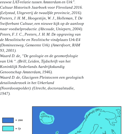
eeuwse LAT-relatie tussen Amsterdam en Urk”.
Cultuur Historisch Jaarboek voor Flevoland 2016.
(Lelystad, Uitgeverij de twaalfde provincie, 2016).
Peeters, J. H. M., Hoogestijn, W. J., Holleman, T. De
Swifterbant Cultuur, een nieuwe kijk op de aanloop
naar voedselproductie. (Abcoude, Uniepers, 2004).
Peters, F. J. C., Peeters, J. H. M. De opgraving van
de Mesolitische en Neolitische vindplaats Urk-E4
(Domineesweg, Gemeente Urk). (Amersfoort, RAM
93, 2001).
Waard D. de, “De geologie en de geomorfologie
van Urk “. (Brill, Leiden, Tijdschrift van het
Koninklijk Nederlands Aardrijkskundig
Genootschap Amsterdam, 1946).
Waard D. de, Glacigeen Pleistoceen een geologisch
detailonderzoek in het Urkerland
(Noordoostpolder). (Utrecht, doctoraalstudie,
1947).