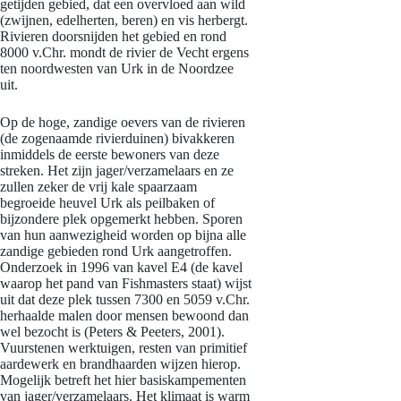
getijden gebied, dat een overvloed aan wild
(zwijnen, edelherten, beren) en vis herbergt.
Rivieren doorsnijden het gebied en rond
8000 v.Chr. mondt de rivier de Vecht ergens
ten noordwesten van Urk in de Noordzee
uit.
Op de hoge, zandige oevers van de rivieren
(de zogenaamde rivierduinen) bivakkeren
inmiddels de eerste bewoners van deze
streken. Het zijn jager/verzamelaars en ze
zullen zeker de vrij kale spaarzaam
begroeide heuvel Urk als peilbaken of
bijzondere plek opgemerkt hebben. Sporen
van hun aanwezigheid worden op bijna alle
zandige gebieden rond Urk aangetroffen.
Onderzoek in 1996 van kavel E4 (de kavel
waarop het pand van Fishmasters staat) wijst
uit dat deze plek tussen 7300 en 5059 v.Chr.
herhaalde malen door mensen bewoond dan
wel bezocht is (Peters & Peeters, 2001).
Vuurstenen werktuigen, resten van primitief
aardewerk en brandhaarden wijzen hierop.
Mogelijk betreft het hier basiskampementen
van jager/verzamelaars. Het klimaat is warm