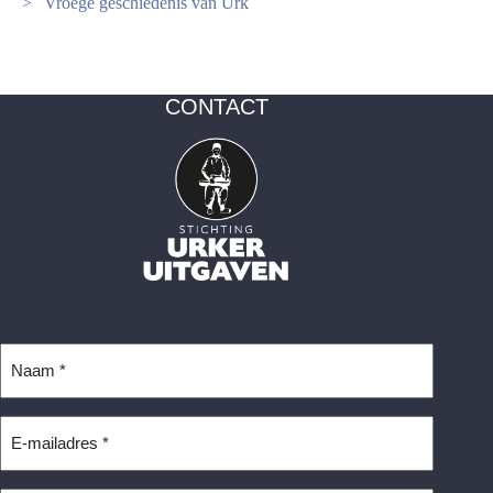
Vroege geschiedenis van Urk
CONTACT
Naam
*
E-
mailadres
*