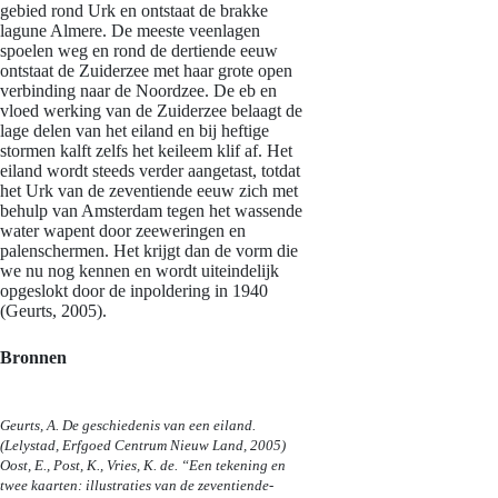
gebied rond Urk en ontstaat de brakke
lagune Almere. De meeste veenlagen
spoelen weg en rond de dertiende eeuw
ontstaat de Zuiderzee met haar grote open
verbinding naar de Noordzee. De eb en
vloed werking van de Zuiderzee belaagt de
lage delen van het eiland en bij heftige
stormen kalft zelfs het keileem klif af. Het
eiland wordt steeds verder aangetast, totdat
het Urk van de zeventiende eeuw zich met
behulp van Amsterdam tegen het wassende
water wapent door zeeweringen en
palenschermen. Het krijgt dan de vorm die
we nu nog kennen en wordt uiteindelijk
opgeslokt door de inpoldering in 1940
(Geurts, 2005).
Bronnen
Geurts, A. De geschiedenis van een eiland.
(Lelystad, Erfgoed Centrum Nieuw Land, 2005)
Oost, E., Post, K., Vries, K. de. “Een tekening en
twee kaarten: illustraties van de zeventiende-