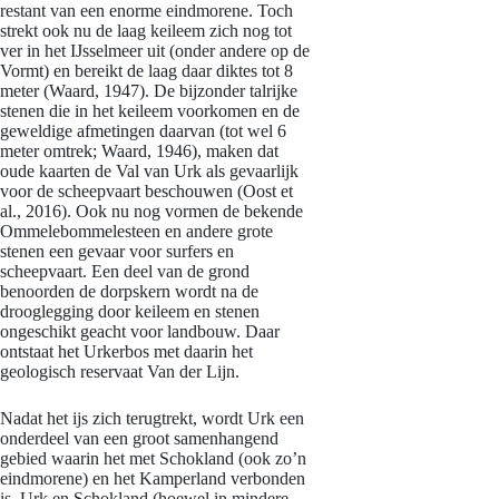
restant van een enorme eindmorene. Toch
strekt ook nu de laag keileem zich nog tot
ver in het IJsselmeer uit (onder andere op de
Vormt) en bereikt de laag daar diktes tot 8
meter (Waard, 1947). De bijzonder talrijke
stenen die in het keileem voorkomen en de
geweldige afmetingen daarvan (tot wel 6
meter omtrek; Waard, 1946), maken dat
oude kaarten de Val van Urk als gevaarlijk
voor de scheepvaart beschouwen (Oost et
al., 2016). Ook nu nog vormen de bekende
Ommelebommelesteen en andere grote
stenen een gevaar voor surfers en
scheepvaart. Een deel van de grond
benoorden de dorpskern wordt na de
drooglegging door keileem en stenen
ongeschikt geacht voor landbouw. Daar
ontstaat het Urkerbos met daarin het
geologisch reservaat Van der Lijn.
Nadat het ijs zich terugtrekt, wordt Urk een
onderdeel van een groot samenhangend
gebied waarin het met Schokland (ook zo’n
eindmorene) en het Kamperland verbonden
is. Urk en Schokland (hoewel in mindere