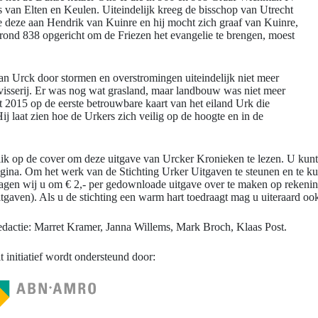
s van Elten en Keulen. Uiteindelijk kreeg de bisschop van Utrecht
e deze aan Hendrik van Kuinre en hij mocht zich graaf van Kuinre,
ond 838 opgericht om de Friezen het evangelie te brengen, moest
an Urck door stormen en overstromingen uiteindelijk niet meer
visserij. Er was nog wat grasland, maar landbouw was niet meer
it 2015 op de eerste betrouwbare kaart van het eiland Urk die
 laat zien hoe de Urkers zich veilig op de hoogte en in de
ik op de cover om deze uitgave van Urcker Kronieken te lezen. U kun
gina. Om het werk van de Stichting Urker Uitgaven te steunen en te k
agen wij u om € 2,- per gedownloade uitgave over te maken op reke
tgaven). Als u de stichting een warm hart toedraagt mag u uiteraard o
dactie: Marret Kramer, Janna Willems, Mark Broch, Klaas Post.
t initiatief wordt ondersteund door: