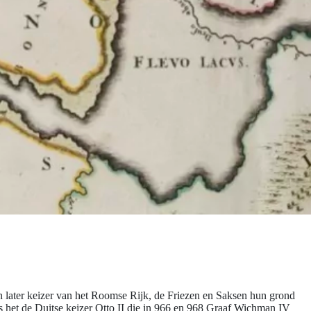
n later keizer van het Roomse Rijk, de Friezen en Saksen hun grond
 het de Duitse keizer Otto II die in 966 en 968 Graaf Wichman IV