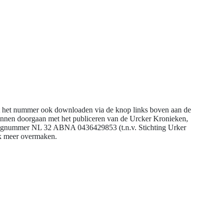
t het nummer ook downloaden via de knop links boven aan de
unnen doorgaan met het publiceren van de Urcker Kronieken,
ningnummer NL 32 ABNA 0436429853 (t.n.v. Stichting Urker
ok meer overmaken.