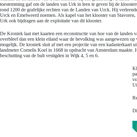
toestemming gaf om de landen van Urk in leen te geven bij de klooster
rond 1200 de grafelijke rechten van de Landen van Urck. Hij verleend
Urck en Emelweerd noemen. Als kapel van het klooster van Stavoren, r
Urk ook bijdragen aan de exploitatie van dit klooster.
De Kroniek laat met kaarten een reconstructie van hoe van de landen v
overbleef dan een klein eiland waar de bevolking was aangewezen op 
mogelijk. De kroniek sluit af met een projectie van een kadasterkaart u
landmeter Cornelis Koel in 1668 in opdracht van Amsterdam maakte. Hij
beschutting van de bult vestigden in Wijk 4, 5 en 6.
Kl
pa
vr
Ui
Re
Di