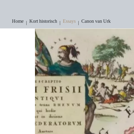
Ga
naar
de
inhoud
Home
Kort historisch
Essays
Canon van Urk