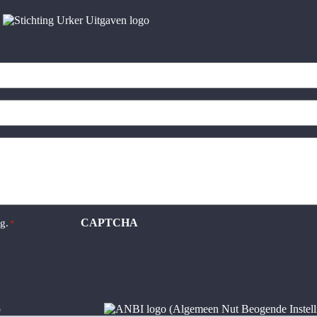
CAPTCHA
ng
.
*