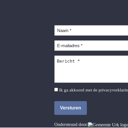
Naam
*
E-
mailadres
*
Bericht
*
Instemming
Ik ga akkoord met de
privacyverklari
*
Ondersteund door: