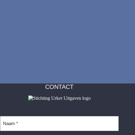
CONTACT
Naam
*