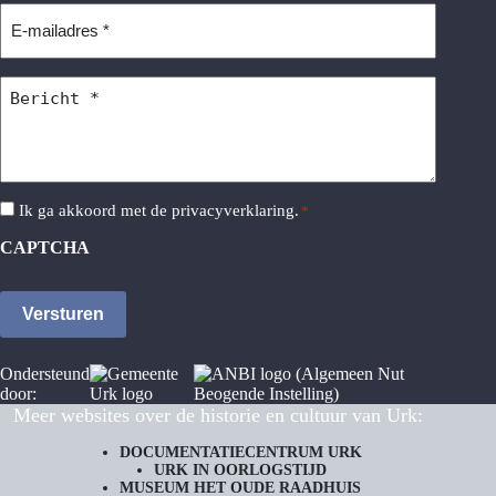
E-
mailadres
*
Bericht
*
Instemming
Ik ga akkoord met de
privacyverklaring
.
*
*
CAPTCHA
Ondersteund
door:
Meer websites over de historie en cultuur van Urk:
DOCUMENTATIECENTRUM URK
URK IN OORLOGSTIJD
MUSEUM HET OUDE RAADHUIS