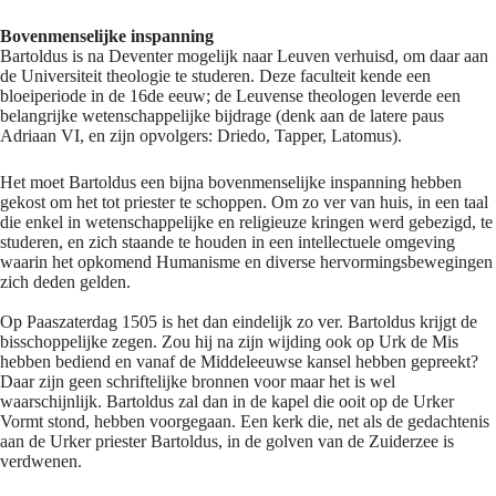
Bovenmenselijke inspanning
Bartoldus is na Deventer mogelijk naar Leuven verhuisd, om daar aan
de Universiteit theologie te studeren. Deze faculteit kende een
bloeiperiode in de 16de eeuw; de Leuvense theologen leverde een
belangrijke wetenschappelijke bijdrage (denk aan de latere paus
Adriaan VI, en zijn opvolgers: Driedo, Tapper, Latomus).
Het moet Bartoldus een bijna bovenmenselijke inspanning hebben
gekost om het tot priester te schoppen. Om zo ver van huis, in een taal
die enkel in wetenschappelijke en religieuze kringen werd gebezigd, te
studeren, en zich staande te houden in een intellectuele omgeving
waarin het opkomend Humanisme en diverse hervormingsbewegingen
zich deden gelden.
Op Paaszaterdag 1505 is het dan eindelijk zo ver. Bartoldus krijgt de
bisschoppelijke zegen. Zou hij na zijn wijding ook op Urk de Mis
hebben bediend en vanaf de Middeleeuwse kansel hebben gepreekt?
Daar zijn geen schriftelijke bronnen voor maar het is wel
waarschijnlijk. Bartoldus zal dan in de kapel die ooit op de Urker
Vormt stond, hebben voorgegaan. Een kerk die, net als de gedachtenis
aan de Urker priester Bartoldus, in de golven van de Zuiderzee is
verdwenen.