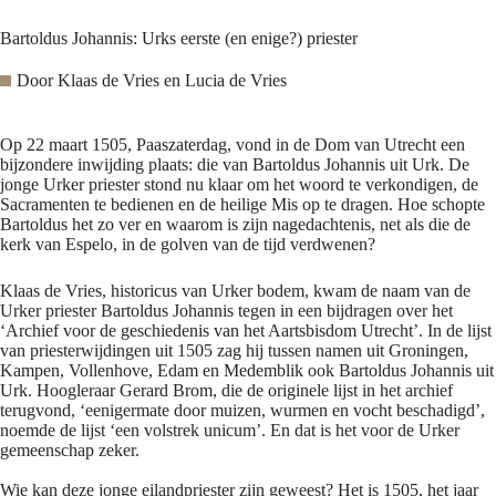
Bartoldus Johannis: Urks eerste (en enige?) priester
Door
Klaas de Vries en Lucia de Vries
Op 22 maart 1505, Paaszaterdag, vond in de Dom van Utrecht een
bijzondere inwijding plaats: die van Bartoldus Johannis uit Urk. De
jonge Urker priester stond nu klaar om het woord te verkondigen, de
Sacramenten te bedienen en de heilige Mis op te dragen. Hoe schopte
Bartoldus het zo ver en waarom is zijn nagedachtenis, net als die de
kerk van Espelo, in de golven van de tijd verdwenen?
Klaas de Vries, historicus van Urker bodem, kwam de naam van de
Urker priester Bartoldus Johannis tegen in een bijdragen over het
‘Archief voor de geschiedenis van het Aartsbisdom Utrecht’. In de lijst
van priesterwijdingen uit 1505 zag hij tussen namen uit Groningen,
Kampen, Vollenhove, Edam en Medemblik ook Bartoldus Johannis uit
Urk. Hoogleraar Gerard Brom, die de originele lijst in het archief
terugvond, ‘eenigermate door muizen, wurmen en vocht beschadigd’,
noemde de lijst ‘een volstrek unicum’. En dat is het voor de Urker
gemeenschap zeker.
Wie kan deze jonge eilandpriester zijn geweest? Het is 1505, het jaar