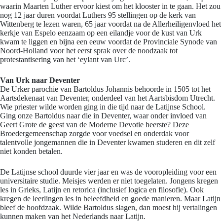
waarin Maarten Luther ervoor kiest om het klooster in te gaan. Het zou
nog 12 jaar duren voordat Luthers 95 stellingen op de kerk van
Wittenberg te lezen waren, 65 jaar voordat na de Allerheiligenvloed het
kerkje van Espelo eenzaam op een eilandje voor de kust van Urk
kwam te liggen en bijna een eeuw voordat de Provinciale Synode van
Noord-Holland voor het eerst sprak over de noodzaak tot
protestantisering van het ‘eylant van Urc’.
Van Urk naar Deventer
De Urker parochie van Bartoldus Johannis behoorde in 1505 tot het
Aartsdekenaat van Deventer, onderdeel van het Aartsbisdom Utrecht.
Wie priester wilde worden ging in die tijd naar de Latijnse School.
Ging onze Bartoldus naar die in Deventer, waar onder invloed van
Geert Grote de geest van de Moderne Devotie heerste? Deze
Broedergemeenschap zorgde voor voedsel en onderdak voor
talentvolle jongemannen die in Deventer kwamen studeren en dit zelf
niet konden betalen.
De Latijnse school duurde vier jaar en was de vooropleiding voor een
universitaire studie. Meisjes werden er niet toegelaten. Jongens kregen
les in Grieks, Latijn en retorica (inclusief logica en filosofie). Ook
kregen de leerlingen les in beleefdheid en goede manieren. Maar Latijn
bleef de hoofdzaak. Wilde Bartoldus slagen, dan moest hij vertalingen
kunnen maken van het Nederlands naar Latijn.