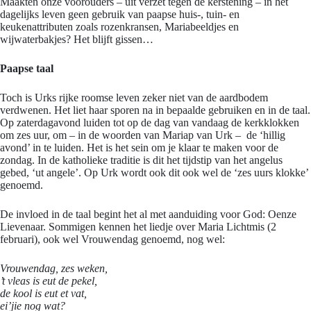
Maakten onze voorouders – uit verzet tegen de kerstening – in het
dagelijks leven geen gebruik van paapse huis-, tuin- en
keukenattributen zoals rozenkransen, Mariabeeldjes en
wijwaterbakjes? Het blijft gissen…
Paapse taal
Toch is Urks rijke roomse leven zeker niet van de aardbodem
verdwenen. Het liet haar sporen na in bepaalde gebruiken en in de taal.
Op zaterdagavond luiden tot op de dag van vandaag de kerkklokken
om zes uur, om – in de woorden van Mariap van Urk – de ‘hillig
avond’ in te luiden. Het is het sein om je klaar te maken voor de
zondag. In de katholieke traditie is dit het tijdstip van het angelus
gebed, ‘ut angele’. Op Urk wordt ook dit ook wel de ‘zes uurs klokke’
genoemd.
De invloed in de taal begint het al met aanduiding voor God: Oenze
Lievenaar. Sommigen kennen het liedje over Maria Lichtmis (2
februari), ook wel Vrouwendag genoemd, nog wel:
Vrouwendag, zes weken,
’t vleas is eut de pekel,
de kool is eut et vat,
ei’jie nog wat?