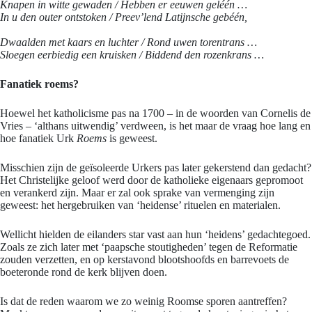
Knapen in witte gewaden /
Hebben er eeuwen geléén …
In u den outer ontstoken /
Preev’lend Latijnsche gebéén,
Dwaalden met kaars en luchter /
Rond uwen torentrans …
Sloegen eerbiedig een kruisken /
Biddend den rozenkrans …
Fanatiek roems?
Hoewel het katholicisme pas na 1700 – in de woorden van Cornelis de
Vries – ‘althans uitwendig’ verdween, is het maar de vraag hoe lang en
hoe fanatiek Urk
Roems
is geweest.
Misschien zijn de geïsoleerde Urkers pas later gekerstend dan gedacht?
Het Christelijke geloof werd door de katholieke eigenaars gepromoot
en verankerd zijn. Maar er zal ook sprake van vermenging zijn
geweest: het hergebruiken van ‘heidense’ rituelen en materialen.
Wellicht hielden de eilanders star vast aan hun ‘heidens’ gedachtegoed.
Zoals ze zich later met ‘paapsche stoutigheden’ tegen de Reformatie
zouden verzetten, en op kerstavond blootshoofds en barrevoets de
boeteronde rond de kerk blijven doen.
Is dat de reden waarom we zo weinig Roomse sporen aantreffen?