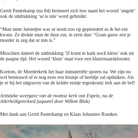
Gerrit Pasterkamp (nu 84) herinnert zich hoe naast het woord ‘angele’
ook de uitdrukking ‘ur is mis’ werd gebruikt:
“Mun tante Jannetjen was ur nooit zoo op gepienstert as ik bei eur
kwam. Ze drokte mun de duur eut, in zeen dan: “Goan gauw nor je
moeder in zeg dat ur mis is.”
Misschien dateert de uitdrukking ‘IJ komt in kark noch kleus’ ook uit
de paapse tijd. Het woord ‘kluis’ staat voor een kluizenaarsklooster.
Kortom, de Moederkerk liet haar immateriële sporen na. We zijn nu
wel benieuwd of er nog eens een kruisje of beeldje zal opduiken. Als
je er bij het uitgraven van de kelder eentje tegenkomt: trek aan de bel!
Artistieke weergave van de roomse kerk van Espelo, na de
Allerheiligenvloed (aquarel door Willem Blok)
Met dank aan Gerrit Pasterkamp en Klaas Johannes Romkes