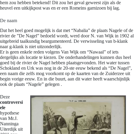
hem zou hebben betekend! Dit zou het geval geweest zijn als de
heuvel een uitkijkpost was en er een Romeins garnizoen bij lag.
De naam
Dat het heel goed mogelijk is dat met “Nabalia” de plaats Nagele of de
rivier de ”De Nagel” bedoeld wordt, werd door N. van Wijk in 1902 al
uitgebreid taalkundig beargumenteerd. De verwisseling van b-klank
naar g-klank is niet uitzonderlijk.
Er is geen enkele reden volgens Van Wijk om “Nawaal” of iets
dergelijks als locatie te kiezen. De onderhandelingen kunnen dus heel
goed bij de rivier de Nagel hebben plaatsgevonden. Het water tussen
Schokland en Urk was nog in de 20-ste eeuw bekend als “De Nagel”,
een naam die zelfs mog voorkomt op de kaarten van de Zuiderzee uit
begin vorige eeuw. En in die buurt, aan dit water heeft waarschijnlijk
ook de plaats “Nagele” gelegen .
Deze
controversi
ele
hypothese
van Mr.J.
Nanninga
Uiterdijk uit