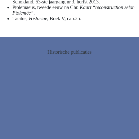
Schokland, 53-ste jaargang nr.3, herfst 2013.
Ptolemaeus, tweede eeuw na Chr.
Kaart “reconstruction selon
Ptolemée”
.
Tacitus,
Historiae
, Boek V, cap.25.
Historische publicaties