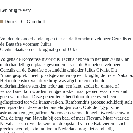
Een brug te ver?
Door
C. C. Groothoff
Vonden de onderhandelingen tussen de Romeinse veldheer Cerealis en
de Bataafse voorman Julius
Civilis plaats op een brug nabij oud-Urk?
Volgens de Romeinse historicus Tacitus hebben in het jaar 70 na Chr.
onderhandelingen plaats gevonden tussen de Romeinse veldheer
Cerealis en de Bataafse opstandelingenleider Julius Civilis. Dit
”mondgesprek” heeft plaatsgevonden op een brug bij de rivier Nabalia.
Het middenstuk van deze brug was afgebroken en beide
onderhandelaars stonden ieder aan een kant, zodat bij onraad of
verraad snel kon worden teruggetrokken naar gebied waar de vijand
geen vat op had. Deze gebeurtenis heeft door de eeuwen heen
geïnspireerd tot vele kunstwerken. Rembrandt’s grootste schilderij stelt
een episode in deze onderhandelingen voor. Ook de Egyptische
astronoom en geograficus Ptolemaeus vermeldt begin tweede eeuw n.
Chr. de brug van Navalia bij een baai of meer Flevum. Maar waar de
Navalia – een rivier bekend uit de opstand van de Batavieren – zich
precies bevond, is tot nu toe in Nederland nog niet eenduidig