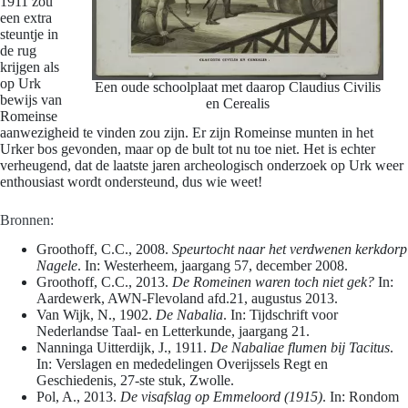
1911 zou
een extra
steuntje in
de rug
krijgen als
op Urk
Een oude schoolplaat met daarop Claudius Civilis
bewijs van
en Cerealis
Romeinse
aanwezigheid te vinden zou zijn. Er zijn Romeinse munten in het
Urker bos gevonden, maar op de bult tot nu toe niet. Het is echter
verheugend, dat de laatste jaren archeologisch onderzoek op Urk weer
enthousiast wordt ondersteund, dus wie weet!
Bronnen:
Groothoff, C.C., 2008.
Speurtocht naar het verdwenen kerkdorp
Nagele
. In: Westerheem, jaargang 57, december 2008.
Groothoff, C.C., 2013.
De Romeinen waren toch niet gek?
In:
Aardewerk, AWN-Flevoland afd.21, augustus 2013.
Van Wijk, N., 1902.
De Nabalia
. In: Tijdschrift voor
Nederlandse Taal- en Letterkunde, jaargang 21.
Nanninga Uitterdijk, J., 1911.
De Nabaliae flumen bij Tacitus
.
In: Verslagen en mededelingen Overijssels Regt en
Geschiedenis, 27-ste stuk, Zwolle.
Pol, A., 2013.
De visafslag op Emmeloord (1915)
. In: Rondom